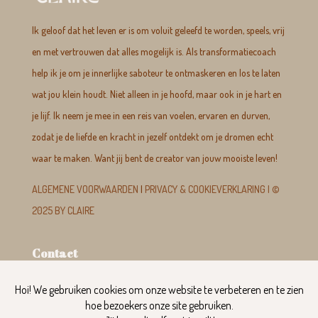
Ik geloof dat het leven er is om voluit geleefd te worden, speels, vrij
en met vertrouwen dat alles mogelijk is. Als transformatiecoach
help ik je om je innerlijke saboteur te ontmaskeren en los te laten
wat jou klein houdt. Niet alleen in je hoofd, maar ook in je hart en
je lijf. Ik neem je mee in een reis van voelen, ervaren en durven,
zodat je de liefde en kracht in jezelf ontdekt om je dromen echt
waar te maken. Want jij bent de creator van jouw mooiste leven!
ALGEMENE VOORWAARDEN
|
PRIVACY & COOKIEVERKLARING |
©
2025 BY CLAIRE
Contact
info@clairecompagner.nl