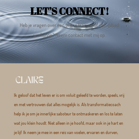
LET’S CONNECT!
Heb je vragen over een online training of een ijsbad
workshop? Neem contact met mij op.
Ik geloof dat het leven er is om voluit geleefd te worden, speels, vrij
en met vertrouwen dat alles mogelijk is. Als transformatiecoach
help ik je om je innerlijke saboteur te ontmaskeren en los te laten
wat jou klein houdt. Niet alleen in je hoofd, maar ook in je hart en
je lijf. Ik neem je mee in een reis van voelen, ervaren en durven,