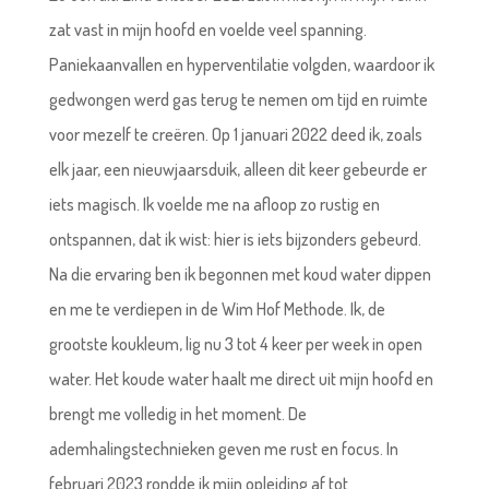
zat vast in mijn hoofd en voelde veel spanning.
Paniekaanvallen en hyperventilatie volgden, waardoor ik
gedwongen werd gas terug te nemen om tijd en ruimte
voor mezelf te creëren. Op 1 januari 2022 deed ik, zoals
elk jaar, een nieuwjaarsduik, alleen dit keer gebeurde er
iets magisch. Ik voelde me na afloop zo rustig en
ontspannen, dat ik wist: hier is iets bijzonders gebeurd.
Na die ervaring ben ik begonnen met koud water dippen
en me te verdiepen in de Wim Hof Methode. Ik, de
grootste koukleum, lig nu 3 tot 4 keer per week in open
water. Het koude water haalt me direct uit mijn hoofd en
brengt me volledig in het moment. De
ademhalingstechnieken geven me rust en focus. In
februari 2023 rondde ik mijn opleiding af tot