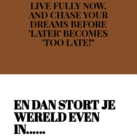
LIVE FULLY NOW,
AND CHASE YOUR
DREAMS BEFORE
'LATER' BECOMES
'TOO LATE!"
EN DAN STORT JE
WERELD EVEN
IN……