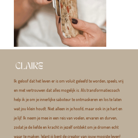
Ik geloof dat het leven er is om voluit geleefd te worden, speels, vrij
en met vertrouwen dat alles mogelijk is. Als transformatiecoach
help ik je om je innerlijke saboteur te ontmaskeren en los te laten
wat jou klein houdt. Niet alleen in je hoofd, maar ook in je hart en
je lijf. Ik neem je mee in een reis van voelen, ervaren en durven,
zodat je de liefde en kracht in jezelf ontdekt om je dromen echt
waar te maken. Want jij bent de creator van jouw mooiste leven!